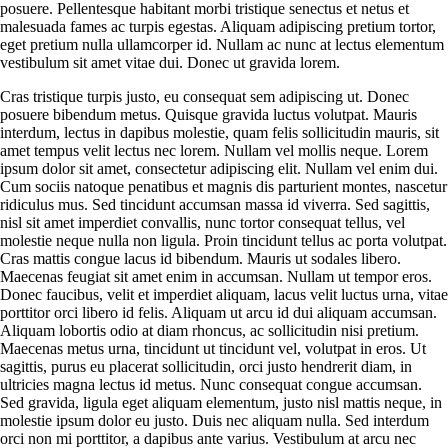
posuere. Pellentesque habitant morbi tristique senectus et netus et
malesuada fames ac turpis egestas. Aliquam adipiscing pretium tortor,
eget pretium nulla ullamcorper id. Nullam ac nunc at lectus elementum
vestibulum sit amet vitae dui. Donec ut gravida lorem.
Cras tristique turpis justo, eu consequat sem adipiscing ut. Donec
posuere bibendum metus. Quisque gravida luctus volutpat. Mauris
interdum, lectus in dapibus molestie, quam felis sollicitudin mauris, sit
amet tempus velit lectus nec lorem. Nullam vel mollis neque. Lorem
ipsum dolor sit amet, consectetur adipiscing elit. Nullam vel enim dui.
Cum sociis natoque penatibus et magnis dis parturient montes, nascetur
ridiculus mus. Sed tincidunt accumsan massa id viverra. Sed sagittis,
nisl sit amet imperdiet convallis, nunc tortor consequat tellus, vel
molestie neque nulla non ligula. Proin tincidunt tellus ac porta volutpat.
Cras mattis congue lacus id bibendum. Mauris ut sodales libero.
Maecenas feugiat sit amet enim in accumsan. Nullam ut tempor eros.
Donec faucibus, velit et imperdiet aliquam, lacus velit luctus urna, vitae
porttitor orci libero id felis. Aliquam ut arcu id dui aliquam accumsan.
Aliquam lobortis odio at diam rhoncus, ac sollicitudin nisi pretium.
Maecenas metus urna, tincidunt ut tincidunt vel, volutpat in eros. Ut
sagittis, purus eu placerat sollicitudin, orci justo hendrerit diam, in
ultricies magna lectus id metus. Nunc consequat congue accumsan.
Sed gravida, ligula eget aliquam elementum, justo nisl mattis neque, in
molestie ipsum dolor eu justo. Duis nec aliquam nulla. Sed interdum
orci non mi porttitor, a dapibus ante varius. Vestibulum at arcu nec