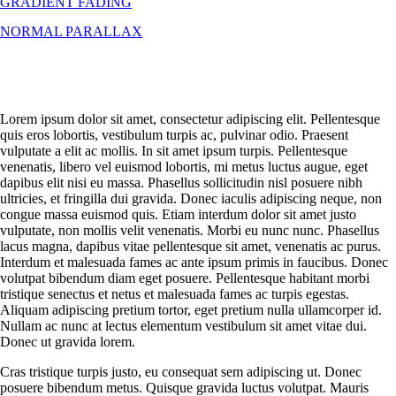
GRADIENT FADING
NORMAL PARALLAX
Lorem ipsum dolor sit amet, consectetur adipiscing elit. Pellentesque
quis eros lobortis, vestibulum turpis ac, pulvinar odio. Praesent
vulputate a elit ac mollis. In sit amet ipsum turpis. Pellentesque
venenatis, libero vel euismod lobortis, mi metus luctus augue, eget
dapibus elit nisi eu massa. Phasellus sollicitudin nisl posuere nibh
ultricies, et fringilla dui gravida. Donec iaculis adipiscing neque, non
congue massa euismod quis. Etiam interdum dolor sit amet justo
vulputate, non mollis velit venenatis. Morbi eu nunc nunc. Phasellus
lacus magna, dapibus vitae pellentesque sit amet, venenatis ac purus.
Interdum et malesuada fames ac ante ipsum primis in faucibus. Donec
volutpat bibendum diam eget posuere. Pellentesque habitant morbi
tristique senectus et netus et malesuada fames ac turpis egestas.
Aliquam adipiscing pretium tortor, eget pretium nulla ullamcorper id.
Nullam ac nunc at lectus elementum vestibulum sit amet vitae dui.
Donec ut gravida lorem.
Cras tristique turpis justo, eu consequat sem adipiscing ut. Donec
posuere bibendum metus. Quisque gravida luctus volutpat. Mauris