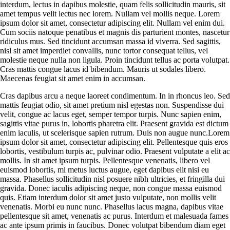
interdum, lectus in dapibus molestie, quam felis sollicitudin mauris, sit
amet tempus velit lectus nec lorem. Nullam vel mollis neque. Lorem
ipsum dolor sit amet, consectetur adipiscing elit. Nullam vel enim dui.
Cum sociis natoque penatibus et magnis dis parturient montes, nascetur
ridiculus mus. Sed tincidunt accumsan massa id viverra. Sed sagittis,
nisl sit amet imperdiet convallis, nunc tortor consequat tellus, vel
molestie neque nulla non ligula. Proin tincidunt tellus ac porta volutpat.
Cras mattis congue lacus id bibendum. Mauris ut sodales libero.
Maecenas feugiat sit amet enim in accumsan.
Cras dapibus arcu a neque laoreet condimentum. In in rhoncus leo. Sed
mattis feugiat odio, sit amet pretium nisl egestas non. Suspendisse dui
velit, congue ac lacus eget, semper tempor turpis. Nunc sapien enim,
sagittis vitae purus in, lobortis pharetra elit. Praesent gravida est dictum
enim iaculis, ut scelerisque sapien rutrum. Duis non augue nunc.Lorem
ipsum dolor sit amet, consectetur adipiscing elit. Pellentesque quis eros
lobortis, vestibulum turpis ac, pulvinar odio. Praesent vulputate a elit ac
mollis. In sit amet ipsum turpis. Pellentesque venenatis, libero vel
euismod lobortis, mi metus luctus augue, eget dapibus elit nisi eu
massa. Phasellus sollicitudin nisl posuere nibh ultricies, et fringilla dui
gravida. Donec iaculis adipiscing neque, non congue massa euismod
quis. Etiam interdum dolor sit amet justo vulputate, non mollis velit
venenatis. Morbi eu nunc nunc. Phasellus lacus magna, dapibus vitae
pellentesque sit amet, venenatis ac purus. Interdum et malesuada fames
ac ante ipsum primis in faucibus. Donec volutpat bibendum diam eget