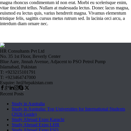
magna rhoncus condimentum id non erat. Morbi eu scelerisque enim,
vitae tincidunt tellus. Nullam at malesuada lectus. Donec lacus magna,
euismod eu lectus quis, varius hendrerit magna. Vivamus elementum
tristique felis, sagittis cursus metus rutrum sed. In lacinia orci arcu, a
interdum diam ornare nec.
HR Consultants Pvt Ltd
No. 35 1st Floor, Beverly Center
Blue Aare, Jinnah Avenue, Adjacent to PSO Petrol Pump
Islamabad, Pakistan
T: +923215101791
T: +923464747000
Esquire: hr@hrpakistan.com
Recent Posts
Study in Australia
Study in Australia: Top Universities for International Students
(2026 Guide)
Study Abroad Expo Karachi
Study Abroad Expo LHR
Study Abroad Expo FSD